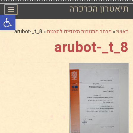
תיאטרון הכרכרה
תפרי
פתח סרגל
ראשי
»
מבחר מתגובות הצופים להצגות
»
arubot-_t_8
arubot-_t_8