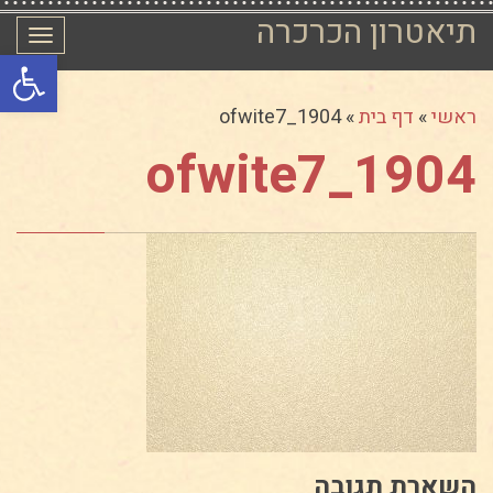
תיאטרון הכרכרה
תפרי
פתח סרגל
ראשי
»
דף בית
»
ofwite7_1904
ofwite7_1904
השארת תגובה