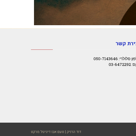
ירת קשר
 סלולרי: 050-7143646
03-64722
דוד הרניק |
נועם אבו דיגיטל מרקט