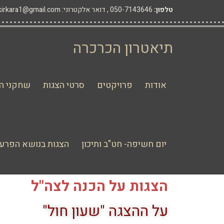
טלפון:
050-7143646 ,
דואר אלקטרוני: hakirkara1@gmail.com
תיאטרון הכרכרה
אודות
פרויקטים
סרטי הצגות
שחקני הת
יום חשיפה- חט"ב ותיכון
הצגות בנושא הפרעו
הצגות על הכנה לצה"ל
על ההצגה "שעון חול"