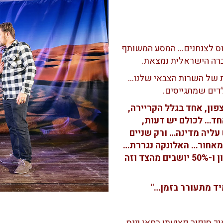
יוס לצנחנים… המסע המשותף
רה הישראלית נמצאת.
 של השרות הצבאי שלנו…
דים שמתגייסים.
 המצפון, אחד בגלל הקריירה,
חד… לכולם יש דעות,
עליה מדינה… ורק שניים
 מאחור… האלונקה נגררת…
אבנים, סלעים, המדינה חוטפת מכות מכל כיוון ו-50% יושבים מהצד וזה
יד מתעורר בזמן…"
ך סיפור פציעתו בחאן יונס