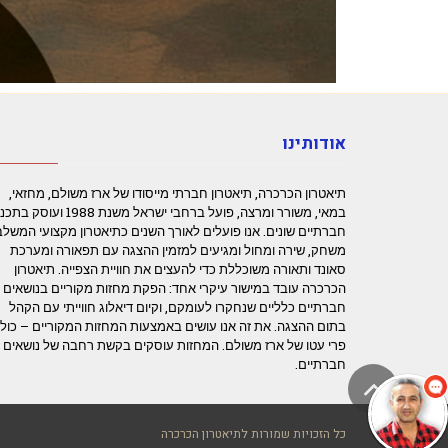
אודותינו
תיאטרון הכרכרה, תיאטרון חברתי מייסודו של ארז משולם, מחזאי,
במאי, משורר ומרצה, פועל ברחבי ישראל משנת 1988 ועוס
חברתיים שונים. אנו פועלים לאורך השנים כתיאטרון מקצועי המשלב
משחק, שירה ומחול ומגיעים למזמין ההצגה עם תפאורה ומערכת
סאונד ותאורה משוכללת כדי להעצים את חוויית הצפייה. תיאטרון
הכרכרה עובד במישור עיקרי אחד: הפקת מחזות מקוריים בנושאים
חברתיים כלליים שנחקרו לעומקם, וקיום דיאלוג חווייתי עם הקהל
בתום ההצגה. את זה אנו עושים באמצעות המחזות המקוריים – כול
פרי עטו של ארז משולם. המחזות עוסקים בקשת רחבה של נושאים
חברתיים.
גלילה
לראש
כל הזכויות שמורות לתיאטרון הכרכרה