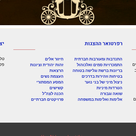
רפרטואר ההצגות
יצ
טלפון
התנדבות ומעורבות חברתית
חיזור אלים
ק בתכנים
פקס: 92
התמכרויות סמים ואלכוהול
זהות יהודית וציונות
בריונות ברשת וגלישה בטוחה
הרצאות
בטיחות וזהירות בדרכים
העצמת נשים
ניצול מיני של בני נוער
המסע המסתורי
הטרדות מיניות
קשישים
שואה וגבורה
הכנה לצה"ל
ם
אלימות ואלימות במשפחה
פרויקטים חברתיים