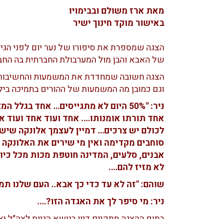
מאת ארז משולם ובבימויו
באישור מוקד חינוך ישיר
הצגה שמספרת את סיפורו של נער יום לפני הג
של האבא והבן מול המערבולת החברתית בה החב
הצגה חשובה שמחדדת את המשמעות והחשיבות
וגם כמובן מה המשמעות של ההורים בתמיכה ביל
ניר: "50% היום לא מתגייסים… אחד בגלל
אחד תורתו אומנותו…. אחד ועוד אחד ועוד א
לכולם יש צרכים… דמיין לעצמך אלונקה שיש 
סוחבים מקדימה ואין מי שירים את האלונקה
לא מזיז להם….
שוהם: "זה לא עד כדי כך אבא.. העם שלנו תמ
ניר: מי סיפר לך את האגדה הזו?….
בתום ההצגה מתקיים דיון בנושא הגיוס לצה״ל ואי