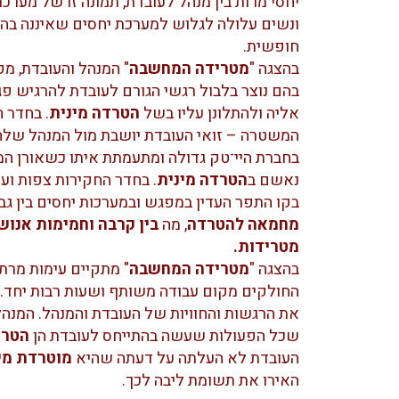
יחסי מרות בין מנהל לעובדת, תמונה זו של מערכת
ונשים עלולה לגלוש למערכת יחסים שאיננה בה
חופשית.
בהצגה "
מטרידה המחשבה
" המנהל והעובדת, מ
בהם נוצר בלבול רגשי הגורם לעובדת להרגיש פ
אליה ולהתלונן עליו בשל
הטרדה מינית
. בחדר 
המשטרה – זואי העובדת יושבת מול המנהל שלה 
בחברת היי־טק גדולה ומתעמתת איתו כשאורן ה
נאשם ב
הטרדה מינית
. בחדר החקירות צפות וע
בקו התפר העדין במפגש ובמערכות יחסים בין גב
מחמאה להטרדה
, מה
בין קרבה וחמימות אנושי
מטרידות.
בהצגה "
מטרידה המחשבה
" מתקיים עימות מרת
החולקים מקום עבודה משותף ושעות רבות יחד. 
את הרגשות והחוויות של העובדת והמנהל. המנהל
שכל הפעולות שעשה בהתייחס לעובדת הן
הטרד
העובדת לא העלתה על דעתה שהיא
מוטרדת מי
האירו את תשומת ליבה לכך.