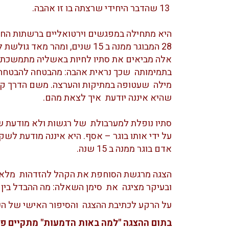
13 שהדבר היחידי שרצתה בו זו אהבה.
היא מתחילה במפגשים וירטואליים ברשתות החב
28 המבוגר ממנה ב 15 שנים, ומהר מא
אלה מביאים את סתיו לחיות באשליה מתמשכת,
בתמימותה שכך נראית אהבה: מהבטחה להבטחה,
מילה שעטופה במתיקות והערצה. משם הדרך קצ
שהיא איננה יודעת איך לצאת מהם.
סתיו נופלת למערבולת של רגשות ולא מודעת שהי
על ידי אותו בוגר – אסף. היא איננה מודעת ל
אדם בוגר ממנה ב 15 שנה.
הצגה מרגשת הסוחפת את הקהל להזדהות מלאת
ובעיקר מציגה את סימן השאלה: מה ההבדל בין א
על הרקע לכתיבת ההצגה והסיפור האישי של 
בתום ההצגה "למה באות הדמעות" מתקיים פא