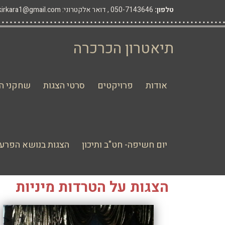
טלפון:
050-7143646 ,
דואר אלקטרוני: hakirkara1@gmail.com
תיאטרון הכרכרה
אודות
פרויקטים
סרטי הצגות
שחקני הת
יום חשיפה- חט"ב ותיכון
הצגות בנושא הפרעו
הצגות על הטרדות מיניות