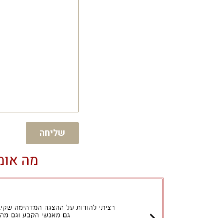
כאן
את
המלצתכם
להצגות
שבחרתם
שליחה
מה אומ