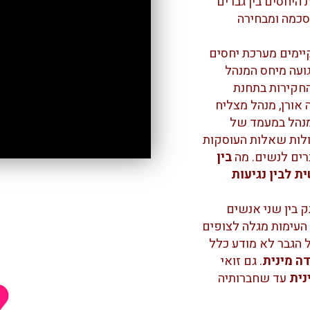
 היחסים בין גברים
סכמה ומבחירה
קיימים מערכת יחסים
גועה מיחס המנהל
החקירות בתחנת
אורן, מנהל מצליח
מנהל במעמד של
ולות שאלות העוסקות
רים לנשים. מה
בין
ת לבין נגיעות
ק בין שני אנשים
העימות מגלה לצופים
 הגבר לא מודע כלל
ה מינית
. גם זואי
נית
עד שחברותיה