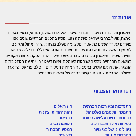
אודותינו
תיאטרון הכרכרה, תיאטרון חברתי מייסודו של ארז משולם, מחזאי, במאי, משורר
ומרצה, פועל ברחבי ישראל משנת 1988 ועוסק בתכנים חברתיים שונים. אנו
פועלים לאורך השנים כתיאטרון מקצועי המשלב משחק, שירה ומחול ומגיעים
למזמין ההצגה עם תפאורה ומערכת סאונד ותאורה משוכללת כדי להעצים את
חוויית הצפייה. תיאטרון הכרכרה עובד במישור עיקרי אחד: הפקת מחזות מקוריים
בנושאים חברתיים כלליים שנחקרו לעומקם, וקיום דיאלוג חווייתי עם הקהל בתום
ההצגה. את זה אנו עושים באמצעות המחזות המקוריים – כולם פרי עטו של ארז
משולם. המחזות עוסקים בקשת רחבה של נושאים חברתיים.
רפרטואר ההצגות
התנדבות ומעורבות חברתית
חיזור אלים
התמכרויות סמים ואלכוהול
זהות יהודית וציונות
בריונות ברשת וגלישה בטוחה
הרצאות
בטיחות וזהירות בדרכים
העצמת נשים
ניצול מיני של בני נוער
המסע המסתורי
הטרדות מיניות
קשישים