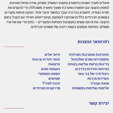
פועלים לאורך השנים כתיאטרון מקצועי המשלב משחק, שירה ומחול ומגיעים
למזמין ההצגה עם תפאורה ומערכת סאונד ותאורה משוכללת כדי להעצים את
חוויית הצפייה. תיאטרון הכרכרה עובד במישור עיקרי אחד: הפקת מחזות מקוריים
בנושאים חברתיים כלליים שנחקרו לעומקם, וקיום דיאלוג חווייתי עם הקהל בתום
ההצגה. את זה אנו עושים באמצעות המחזות המקוריים – כולם פרי עטו של ארז
משולם. המחזות עוסקים בקשת רחבה של נושאים חברתיים.
רפרטואר ההצגות
התנדבות ומעורבות חברתית
חיזור אלים
התמכרויות סמים ואלכוהול
זהות יהודית וציונות
בריונות ברשת וגלישה בטוחה
הרצאות
בטיחות וזהירות בדרכים
העצמת נשים
ניצול מיני של בני נוער
המסע המסתורי
הטרדות מיניות
קשישים
שואה וגבורה
הכנה לצה"ל
אלימות ואלימות במשפחה
פרויקטים חברתיים
יצירת קשר