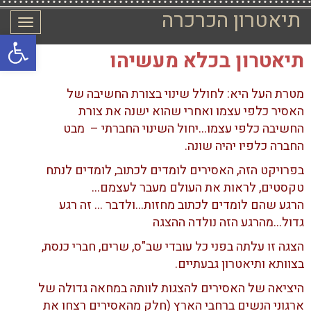
תיאטרון הכרכרה
תפרי
פתח סרגל
תיאטרון בכלא מעשיהו
מטרת העל היא: לחולל שינוי בצורת החשיבה של
האסיר כלפי עצמו ואחרי שהוא ישנה את צורת
החשיבה כלפי עצמו…יחול השינוי החברתי – מבט
החברה כלפיו יהיה שונה.
בפרויקט הזה, האסירים לומדים לכתוב, לומדים לנתח
טקסטים, לראות את העולם מעבר לעצמם…
הרגע שהם לומדים לכתוב מחזות…ולדבר … זה רגע
גדול…מהרגע הזה נולדה ההצגה
הצגה זו עלתה בפני כל עובדי שב"ס, שרים, חברי כנסת,
בצוותא ותיאטרון גבעתיים.
היציאה של האסירים להצגות לוותה במחאה גדולה של
ארגוני הנשים ברחבי הארץ (חלק מהאסירים רצחו את