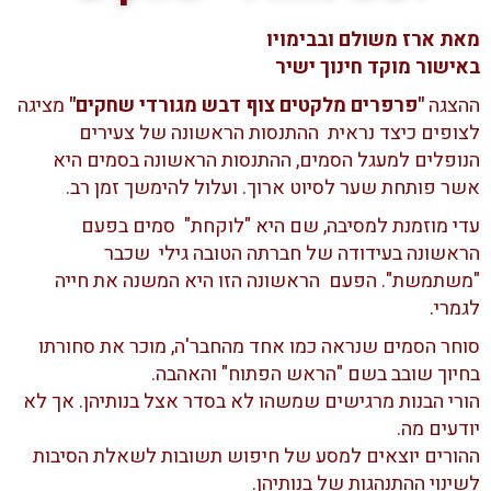
מאת ארז משולם ובבימויו
באישור מוקד חינוך ישיר
ההצגה
"פרפרים מלקטים צוף דבש מגורדי שחקים"
מציגה
לצופים כיצד נראית ההתנסות הראשונה של צעירים
הנופלים למעגל הסמים, ההתנסות הראשונה בסמים היא
אשר פותחת שער לסיוט ארוך. ועלול להימשך זמן רב.
עדי מוזמנת למסיבה, שם היא "לוקחת" סמים בפעם
הראשונה בעידודה של חברתה הטובה גילי שכבר
"משתמשת". הפעם הראשונה הזו היא המשנה את חייה
לגמרי.
סוחר הסמים שנראה כמו אחד מהחבר'ה, מוכר את סחורתו
בחיוך שובב בשם "הראש הפתוח" והאהבה.
הורי הבנות מרגישים שמשהו לא בסדר אצל בנותיהן. אך לא
יודעים מה.
ההורים יוצאים למסע של חיפוש תשובות לשאלת הסיבות
לשינוי ההתנהגות של בנותיהן.