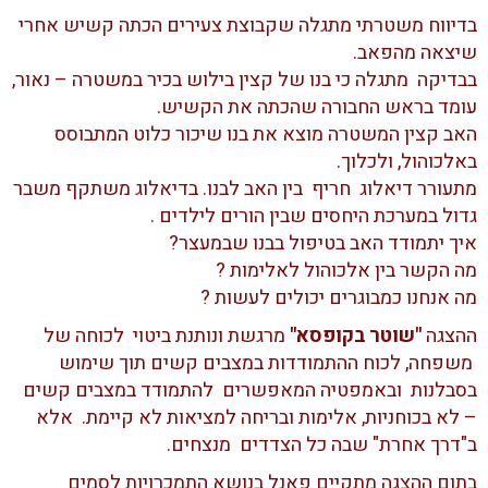
בדיווח משטרתי מתגלה שקבוצת צעירים הכתה קשיש אחרי
שיצאה מהפאב.
בבדיקה מתגלה כי בנו של קצין בילוש בכיר במשטרה – נאור,
עומד בראש החבורה שהכתה את הקשיש.
האב קצין המשטרה מוצא את בנו שיכור כלוט המתבוסס
באלכוהול, ולכלוך.
מתעורר דיאלוג חריף בין האב לבנו. בדיאלוג משתקף משבר
גדול במערכת היחסים שבין הורים לילדים .
איך יתמודד האב בטיפול בבנו שבמעצר?
מה הקשר בין אלכוהול לאלימות ?
מה אנחנו כמבוגרים יכולים לעשות ?
ההצגה
"שוטר בקופסא"
מרגשת ונותנת ביטוי לכוחה של
משפחה, לכוח ההתמודדות במצבים קשים תוך שימוש
בסבלנות ובאמפטיה המאפשרים להתמודד במצבים קשים
– לא בכוחניות, אלימות ובריחה למציאות לא קיימת. אלא
ב"דרך אחרת" שבה כל הצדדים מנצחים.
בתום ההצגה מתקיים פאנל בנושא התמכרויות לסמים