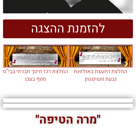
להזמנת ההצגה
המלצת היועצת באולפנת
המלצת רכז חינוך חברתי בבי"ס
גבעת וושינגטון
מנוף בעכו
"מרה הטיפה"