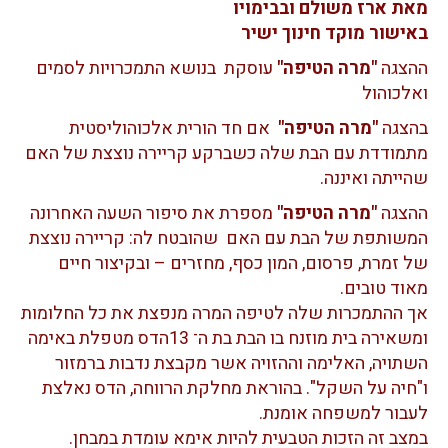
מאת ארז משולם ובבימויו
באישור מוקד חינוך ישיר
ההצגה
"מרה הטיפה"
עוסקת בנושא התמכרויות לסמים
ואלכוהול
בהצגה
"מרה הטיפה"
אם חד הורית אלכוהוליסטית
מתמודדת עם הבת שלה כשברקע קריירה נוצצת של האם
שהייתה ואיננה.
ההצגה
"מרה הטיפה"
מספרת את סיפור השעה האחרונה
המשותפת של הבת עם האם שהובטח לה: קריירה נוצצת
של זמרת, פרסום, המון כסף, מחזרים – ובקיצור חיים
מאוד טובים.
אך ההתמכרות שלה לטיפה המרה מנפצת את כל החלומות
ומשאירה בית מוזנח בו הבת בת ה־ 13הדס מטפלת באימה
השתויה, האלימה וההזויה אשר מקבצת נדבות ברמזור
ו"חיה על השקל". בהוראת מחלקת הרווחה, הדס נאלצת
לעבור למשפחה אומנת.
במצב זה הזכות הטבעית להיות אימא עומדת במבחן.