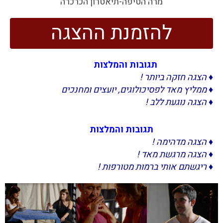
מרה הטיפה-תיאטרון הכרכרה
להזמנת ההצגה
תגובות והמלצות
♦ הצגה חזקה ביותר !
♦ ממליץ מאד לפסיכולוגים, יועצים ומחנכים
♦ הצגה נוגעת ללב !
תגובות והמלצות
♦ הצגה מדהימה !
♦ הצגה מרגשת מאד !
♦ ריגשתם אותי ברמות מטורפות !