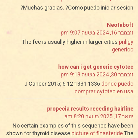
Muchas gracias. ?Como puedo iniciar sesion?
Neotaboft
נובמבר 16, 2024 בשעה 9:07 pm
The fee is usually higher in larger cities
priligy
generico
how can i get generic cytotec
נובמבר 30, 2024 בשעה 9:18 pm
J Cancer 2015; 6 12 1331 1336
donde puedo
comprar cytotec en usa
propecia results receding hairline
ינואר 17, 2025 בשעה 8:20 am
No certain examples of this sequence have been
shown for thyroid disease
picture of finasteride
The