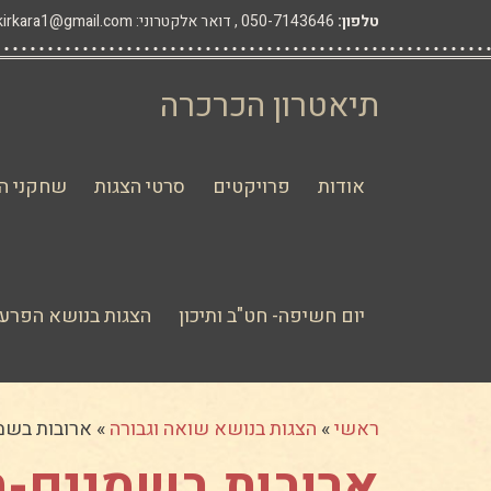
טלפון:
050-7143646 ,
דואר אלקטרוני: hakirkara1@gmail.com
תיאטרון הכרכרה
אודות
פרויקטים
סרטי הצגות
שחקני הת
יום חשיפה- חט"ב ותיכון
הצגות בנושא הפרעו
ראשי
»
הצגות בנושא שואה וגבורה
»
ארובות בשמ
ארובות בשמיים-ת