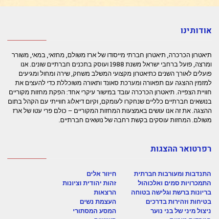
אודותינו
תיאטרון הכרכרה, תיאטרון חברתי מייסודו של ארז משולם, מחזאי, במאי, משורר
ומרצה, פועל ברחבי ישראל משנת 1988 ועוסק בתכנים חברתיים שונים. אנו
פועלים לאורך השנים כתיאטרון מקצועי המשלב משחק, שירה ומחול ומגיעים
למזמין ההצגה עם תפאורה ומערכת סאונד ותאורה משוכללת כדי להעצים את
חוויית הצפייה. תיאטרון הכרכרה עובד במישור עיקרי אחד: הפקת מחזות מקוריים
בנושאים חברתיים כלליים שנחקרו לעומקם, וקיום דיאלוג חווייתי עם הקהל בתום
ההצגה. את זה אנו עושים באמצעות המחזות המקוריים – כולם פרי עטו של ארז
משולם. המחזות עוסקים בקשת רחבה של נושאים חברתיים.
רפרטואר ההצגות
התנדבות ומעורבות חברתית
חיזור אלים
התמכרויות סמים ואלכוהול
זהות יהודית וציונות
בריונות ברשת וגלישה בטוחה
הרצאות
בטיחות וזהירות בדרכים
העצמת נשים
ניצול מיני של בני נוער
המסע המסתורי